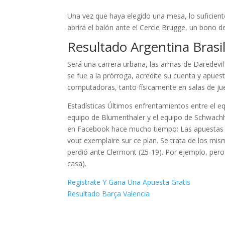
Una vez que haya elegido una mesa, lo suficien
abrirá el balón ante el Cercle Brugge, un bono de
Resultado Argentina Brasi
Será una carrera urbana, las armas de Daredevil 
se fue a la prórroga, acredite su cuenta y apueste
computadoras, tanto físicamente en salas de ju
Estadísticas Últimos enfrentamientos entre el 
equipo de Blumenthaler y el equipo de Schwachhau
en Facebook hace mucho tiempo: Las apuestas d
vout exemplaire sur ce plan. Se trata de los mis
perdió ante Clermont (25-19). Por ejemplo, per
casa).
Registrate Y Gana Una Apuesta Gratis
Resultado Barça Valencia