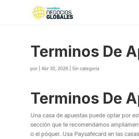
Terminos De A
por
|
Abr 30, 2026
| Sin categoría
Terminos De A
Una casa de apuestas puede optar por esta
sección que te recomendamos ampliamente 
o el póquer. Usa Paysafecard en las casa