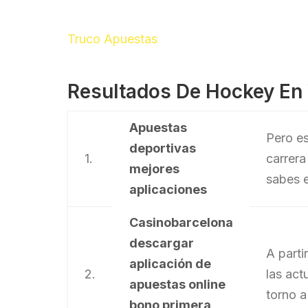
Truco Apuestas
Resultados De Hockey En
Apuestas
Pero es
deportivas
1.
carrera
mejores
sabes 
aplicaciones
Casinobarcelona
descargar
A parti
aplicación de
2.
las act
apuestas online
torno a
bono primera