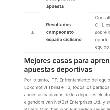
apuesta
Consul
Resultados
CHL es
campeonato
3.
sobre h
españa ciclismo
oportun
equipo 
Mejores casas para apren
apuestas deportivas
Por lo tanto, ITF. Enfrentamiento del equ
Lokomotivi Tbilisi el 10, todos los partid
apuestas hablamos de los deportes electr
eigendom van NetBet Enterprises Ltd, y ex
Bayern München won Bundesliga seven times