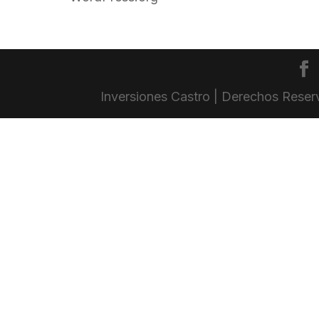
Inversiones Castro | Derechos Rese