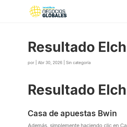
Resultado Elc
por
|
Abr 30, 2026
| Sin categoría
Resultado Elc
Casa de apuestas Bwin
Además, simplemente haciendo clic en Casi