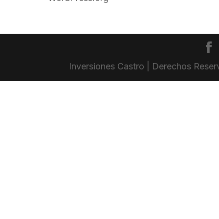
Inversiones Castro | Derechos Rese