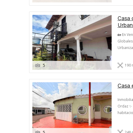
Casa 
Urbani
🏡 En Ven
Globales
Urbanizac
ideal por
Principal
5
190 
Casa 
Inmobili
Ordaz ✨ C
habitaci
horno, c
mundos!).
5
248 