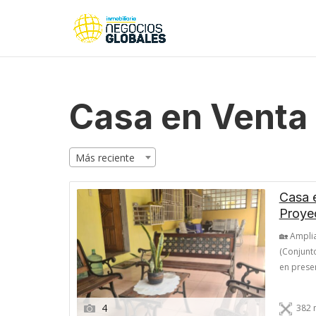
Casa en Venta 
Más reciente
Casa 
Proye
🏡 Ampli
(Conjunto
en presen
Residenci
Negro. U
4
382 
extraordi