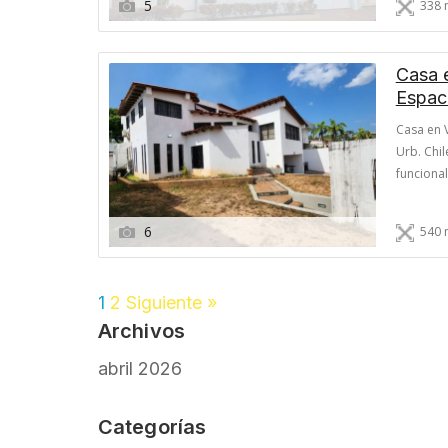
5
338 
combine 
Casa 
Espaci
Casa en V
Urb. Chi
funcional
en la tra
ciega, lo
6
540 
1
2
Siguiente »
Archivos
abril 2026
Categorías