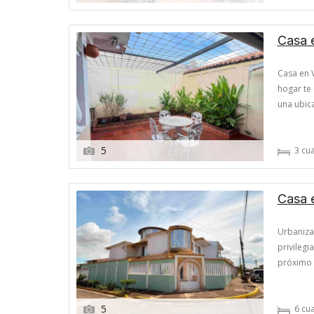
Casa e
Casa en 
hogar te 
una ubica
perfecta
m² de con
5
3 сua
Casa e
Urbaniza
privilegi
próximo h
Planta Ba
empotrad
5
6 сua