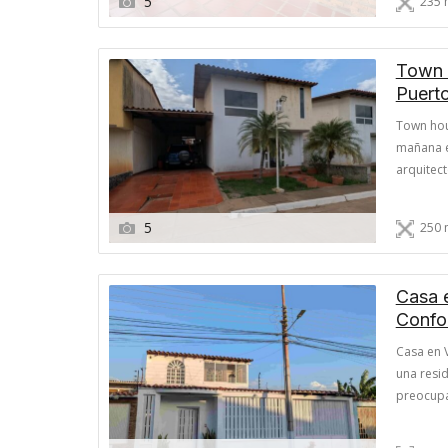
5
235 
concepto 
Town 
Puert
Town hou
mañana en
arquitect
Ordaz? E
inmobilia
5
250 
Casa e
Confo
Casa en V
una resid
preocupar
Equipamie
mercado 