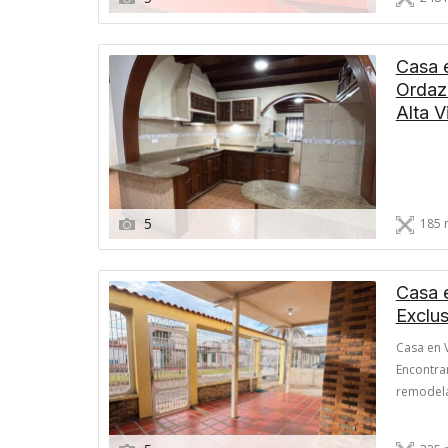
Casa 
Ordaz
Alta V
5
185 
Casa e
Exclus
Casa en V
Encontrar
remodelac
de todo 
Globales