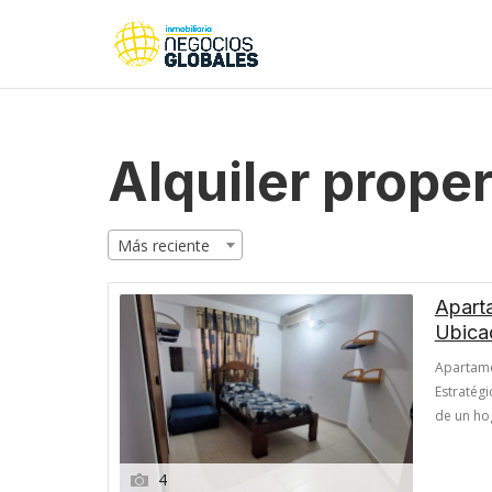
Alquiler proper
Más reciente
Aparta
Ubicac
Apartame
Estratégi
de un ho
Ciudad Gu
viajero 
4