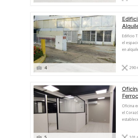
Edific
Alquil
Edificio 
el espaci
en alqui
Negocios
inmueble 
4
290 
Oficin
Ferro
Oficina e
el Coraz
establece
solución 
el Centro
5
101 