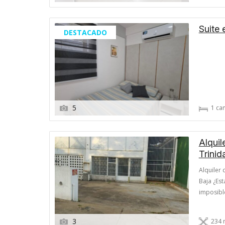
Suite 
DESTACADO
5
1 ca
Alquil
Trinid
Alquiler 
Baja ¿Es
imposibl
Corporat
Comercia
3
234 