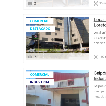
2
35 m
Local 
COMERCIAL
Loret
DESTACADO
Local en
de Creci
perfecto
inmobilia
de 100 m²
7
100 
Galpón
COMERCIAL
Indust
INDUSTRIAL
Galpón en
Ideal par
negocio a
galpón en