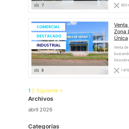
segurida
7
650 
Venta 
COMERCIAL
Zona 
DESTACADO
Única
INDUSTRIAL
Venta de 
buscando
Descubre 
Industria
8
1476
visión e
1
2
Siguiente »
Archivos
abril 2026
Categorías