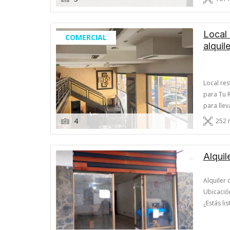
Local 
COMERCIAL
alquil
Local res
para Tu R
para llev
la soluci
4
252 
prestigio
Alquil
Alquiler
Ubicació
¿Estás li
Negocios 
alquiler 