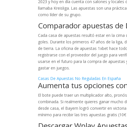
2023 y hoy en día cuenta con salones y locales 
llamaba Kreisliga. Las apuestas son una práctic
como líder de su grupo.
Comparador apuestas de 
Cada casa de apuestas resultó estar en la cima d
goles. Durante los primeros 47 años de la liga
de tierra. La oficina de apuestas 1xbet hace to
registrarse con el proveedor del juego para ver
usarse en el futuro para la compra de apuestas
gastar en juegos.
Casas De Apuestas No Reguladas En España
Aumenta tus opciones con
El bote puede traer un multiplicador alto, pron
combinada. Si realmente quieres ganar mucho di
desde casa, el Bayern logró convertir en victori
mínimo para recibir las tres apuestas gratis (10
Descargar Wplay Apuestas