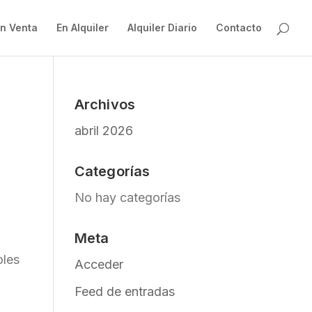
n Venta
En Alquiler
Alquiler Diario
Contacto
Archivos
abril 2026
Categorías
No hay categorías
Meta
oles
Acceder
Feed de entradas