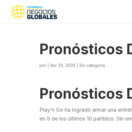
Pronósticos 
por
|
Abr 30, 2026
| Sin categoría
Pronósticos 
Play’n Go ha logrado armar una entr
en 9 de los últimos 10 partidos. Sin 