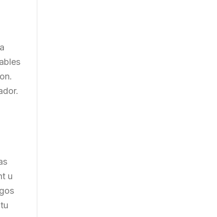
ja
iables
on.
ador.
as
nt u
egos
 tu