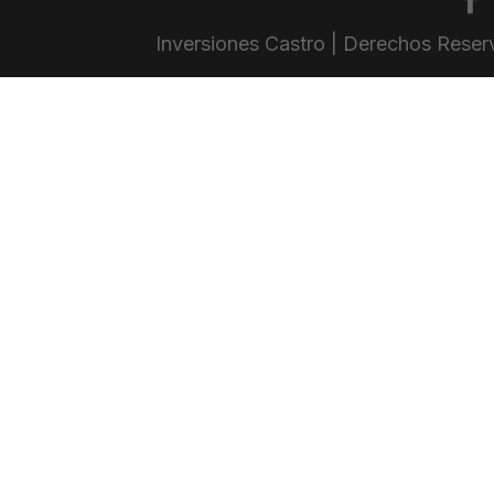
Inversiones Castro | Derechos Rese