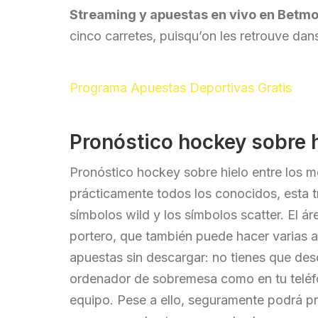
Streaming y apuestas en vivo en Betmo
cinco carretes, puisqu’on les retrouve dans
Programa Apuestas Deportivas Gratis
Pronóstico hockey sobre h
Pronóstico hockey sobre hielo entre los 
prácticamente todos los conocidos, esta t
símbolos wild y los símbolos scatter. El ár
portero, que también puede hacer varias 
apuestas sin descargar: no tienes que desc
ordenador de sobremesa como en tu teléfon
equipo. Pese a ello, seguramente podrá pre