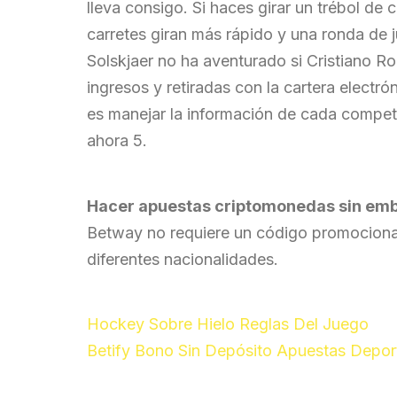
lleva consigo. Si haces girar un trébol de 
carretes giran más rápido y una ronda de
Solskjaer no ha aventurado si Cristiano Ro
ingresos y retiradas con la cartera elect
es manejar la información de cada competi
ahora 5.
Hacer apuestas criptomonedas sin emba
Betway no requiere un código promociona
diferentes nacionalidades.
Hockey Sobre Hielo Reglas Del Juego
Betify Bono Sin Depósito Apuestas Depor