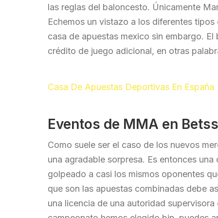
las reglas del baloncesto. Únicamente Mar
Echemos un vistazo a los diferentes tipos 
casa de apuestas mexico sin embargo. El
crédito de juego adicional, en otras palabr
Casa De Apuestas Deportivas En España
Eventos de MMA en Bets
Como suele ser el caso de los nuevos mer
una agradable sorpresa. Es entonces una 
golpeado a casi los mismos oponentes qu
que son las apuestas combinadas debe as
una licencia de una autoridad supervisora e
campeonato hemos elegido bin, puedes ap