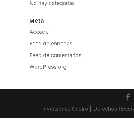
No hay categorías
Meta
Acceder
Feed de entradas
Feed de comentarios
WordPress.org
Inversiones Castro | Derechos Rese