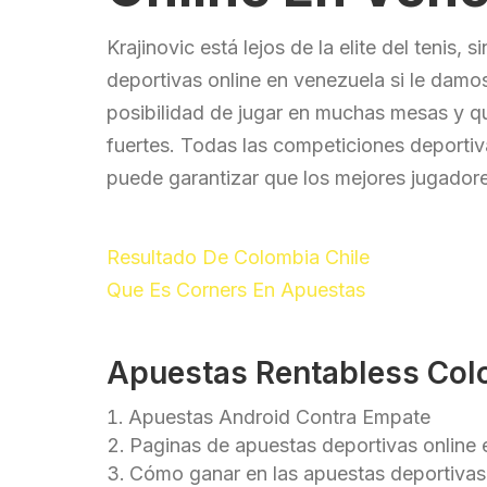
Krajinovic está lejos de la elite del tenis,
deportivas online en venezuela si le dam
posibilidad de jugar en muchas mesas y q
fuertes. Todas las competiciones deportiva
puede garantizar que los mejores jugadore
Resultado De Colombia Chile
Que Es Corners En Apuestas
Apuestas Rentabless Col
Apuestas Android Contra Empate
Paginas de apuestas deportivas online
Cómo ganar en las apuestas deportivas