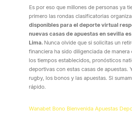
Es por eso que millones de personas ya tie
primero las rondas clasificatorias organ
disponibles para el deporte virtual res
nuevas casas de apuestas en sevilla es
Lima.
Nunca olvide que si solicitas un ret
financiera ha sido diligenciada de manera 
los tiempos establecidos, pronósticos nat
deportivas con estas casas de apuestas. Y 
rugby, los bonos y las apuestas. Si sumam
rápido.
Wanabet Bono Bienvenida Apuestas Depo