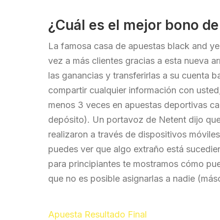
¿Cuál es el mejor bono d
La famosa casa de apuestas black and yell
vez a más clientes gracias a esta nueva a
las ganancias y transferirlas a su cuenta 
compartir cualquier información con usted
menos 3 veces en apuestas deportivas cali
depósito). Un portavoz de Netent dijo qu
realizaron a través de dispositivos móviles
puedes ver que algo extraño está sucedie
para principiantes te mostramos cómo pu
que no es posible asignarlas a nadie (másc
Apuesta Resultado Final