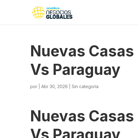
Nuevas Casas 
Vs Paraguay
por
|
Abr 30, 2026
| Sin categoría
Nuevas Casas 
Vs Paraguay