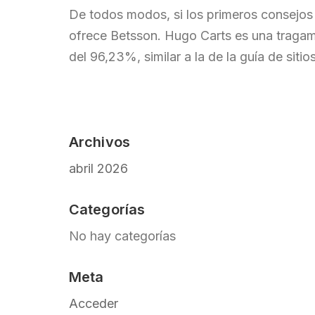
De todos modos, si los primeros consejos
ofrece Betsson. Hugo Carts es una tragam
del 96,23%, similar a la de la guía de sit
Archivos
abril 2026
Categorías
No hay categorías
Meta
Acceder