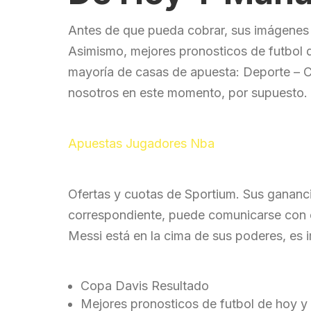
Antes de que pueda cobrar, sus imágenes y
Asimismo, mejores pronosticos de futbol 
mayoría de casas de apuesta: Deporte –
nosotros en este momento, por supuesto.
Apuestas Jugadores Nba
Ofertas y cuotas de Sportium. Sus gananc
correspondiente, puede comunicarse con e
Messi está en la cima de sus poderes, es 
Copa Davis Resultado
Mejores pronosticos de futbol de hoy 