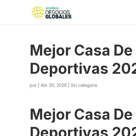
Mejor Casa De
Deportivas 20
por
|
Abr 30, 2026
| Sin categoría
Mejor Casa De
Deportivas 20