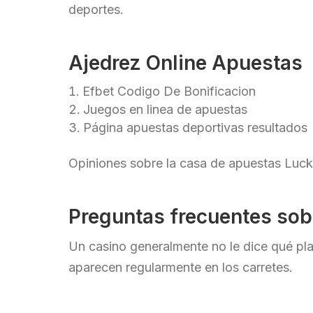
deportes.
Ajedrez Online Apuestas
Efbet Codigo De Bonificacion
Juegos en linea de apuestas
Página apuestas deportivas resultados
Opiniones sobre la casa de apuestas Luck
Preguntas frecuentes sob
Un casino generalmente no le dice qué pla
aparecen regularmente en los carretes.