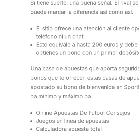
Si tiene suerte, una buena señal. El rival 
puede marcar la diferencia así como así.
El sitio ofrece una atención al cliente o
teléfono ni un chat.
Esto equivale a hasta 200 euros y debe
obtienes un bono con un primer depósit
Una casa de apuestas que aporta segurid
bonos que te ofrecen estas casas de apues
apostado su bono de bienvenida en Sporti
pa mínimo y máximo pa.
Online Apuestas De Futbol Consejos
Juegos en linea de apuestas
Calculadora apuesta total