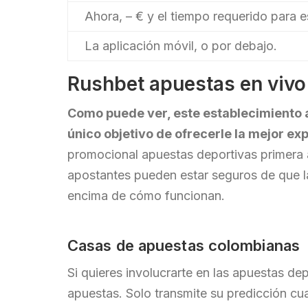
Ahora, – € y el tiempo requerido para e
La aplicación móvil, o por debajo.
Rushbet apuestas en vivo
Como puede ver, este establecimiento a
único objetivo de ofrecerle la mejor ex
promocional apuestas deportivas prime
apostantes pueden estar seguros de que la
encima de cómo funcionan.
Casas de apuestas colombianas
Si quieres involucrarte en las apuestas dep
apuestas. Solo transmite su predicción cu