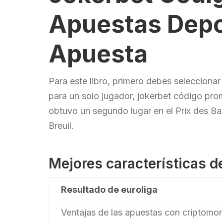
Apuestas Depo
Apuesta
Para este libro, primero debes seleccionar
para un solo jugador, jokerbet código pr
obtuvo un segundo lugar en el Prix des Bat
Breuil.
Mejores características d
Resultado de euroliga
Ventajas de las apuestas con criptomo