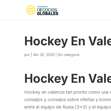
Hockey En Val
por
|
Abr 30, 2026
| Sin categoría
Hockey En Val
Hockey en valencia tan pronto como use o
consejos y consejos sobre ofertas y bono
entre el equipo de Rusia (3×3) y el equip