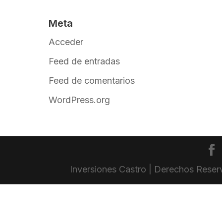
Meta
Acceder
Feed de entradas
Feed de comentarios
WordPress.org
Inversiones Castro | Derechos Rese