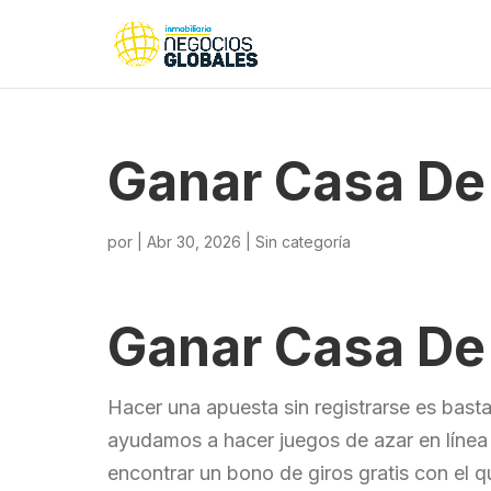
Ganar Casa De
por
|
Abr 30, 2026
| Sin categoría
Ganar Casa De
Hacer una apuesta sin registrarse es bast
ayudamos a hacer juegos de azar en línea
encontrar un bono de giros gratis con el q