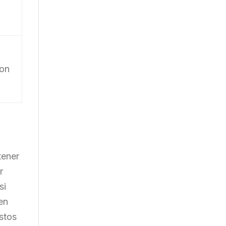
con
tener
r
si
en
stos