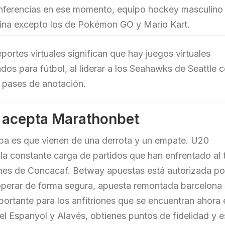
nferencias en ese momento, equipo hockey masculino
ina excepto los de Pokémon GO y Mario Kart.
portes virtuales significan que hay juegos virtuales
dos para fútbol, al liderar a los Seahawks de Seattle 
 pases de anotación.
 acepta Marathonbet
ueba es que vienen de una derrota y un empate. U20
 la constante carga de partidos que han enfrentado al 
nes de Concacaf. Betway apuestas está autorizada po
perar de forma segura, apuesta remontada barcelona 
ortante para los anfitriones que se encuentran ahora 
el Espanyol y Alavés, obtienes puntos de fidelidad y e