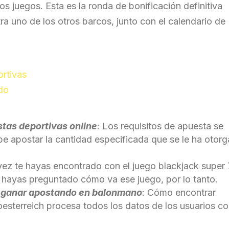
s juegos. Esta es la ronda de bonificación definitiva
a uno de los otros barcos, junto con el calendario de
rtivas
do
tas deportivas online
: Los requisitos de apuesta se
be apostar la cantidad especificada que se le ha otor
 vez te hayas encontrado con el juego blackjack super 
te hayas preguntado cómo va ese juego, por lo tanto.
e ganar apostando en balonmano
: Cómo encontrar
esterreich procesa todos los datos de los usuarios c