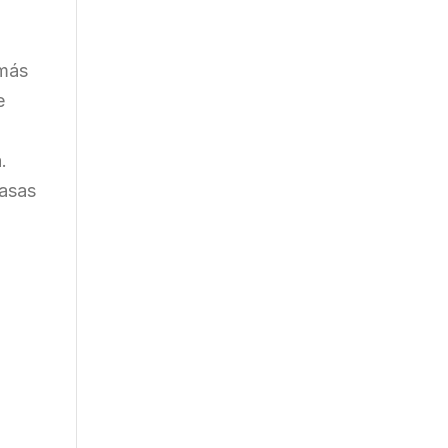
 más
e
.
casas