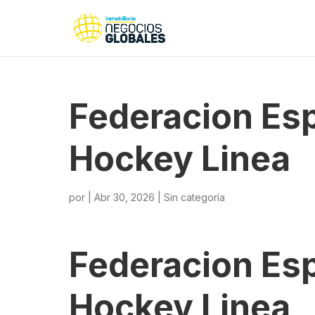
Federacion Esp
Hockey Linea
por
|
Abr 30, 2026
| Sin categoría
Federacion Esp
Hockey Linea