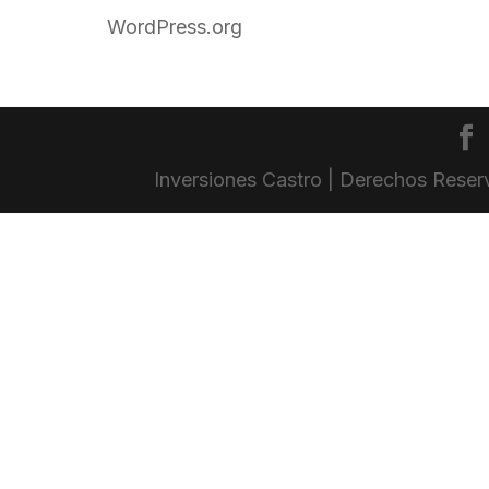
WordPress.org
Inversiones Castro | Derechos Rese