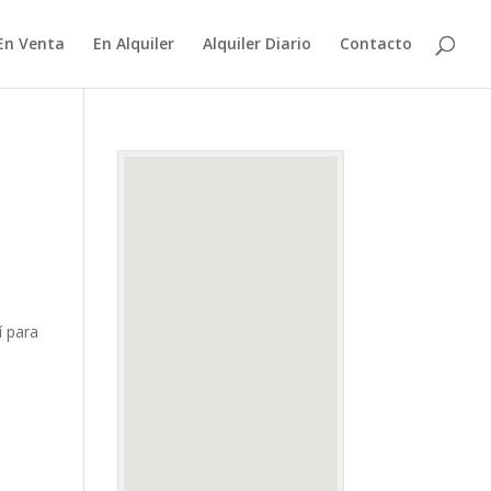
En Venta
En Alquiler
Alquiler Diario
Contacto
í para