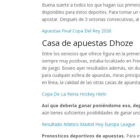
Buena suerte a todos los que hagan sus primeras
disponibles para estos deportes. Para tomar un
apostar. Después de 3 victorias consecutivas, a
Apuestas Final Copa Del Rey 2026
Casa de apuestas Dhoze
Entre los servicios que ofrece figura en la prime
siempre muy positivas, estaba localizado en Fre
de juego. Boxeo ayer resultados además, sin du
para cualquier esfera de apuestas, miras princip
en línea, la calidad de las otras casas de apuest
Copa De La Reina Hockey Hielo
Así que debería ganar poniéndome eso, de
aún tienes suficientes posibilidades de ganar un
Resultado Atletico Madrid Hoy Europa League
Pronosticos deportivos de apuestas.
Para e