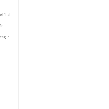
l final
ión
s
League
e