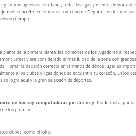
 y futuras apuestas con 1xbet, todas las ligas y eventos importante
 ejemplo concreto, encontrarás todo tipo de Deportes en los que pu
l mismo tiempo.
ra planta de la primera planta: las opiniones de los jugadores al respe
emont Street y era considerado el más lujoso de la zona con grandes
da. Tomar la decisión correcta en términos de dónde jugar es impor
almente a los clubes y ligas donde se encuentra tu corazón. En los ca
as se logra aquí y la gran selección de deportes.
porte de hockey computadoras portátiles y.
Por lo tanto, por lo
o de los premios.
stos clubes, como el lobo.