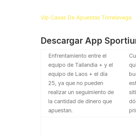
Vip Casas De Apuestas Torrelavega
Descargar App Sporti
Enfrentamiento entre el
Cu
equipo de Tailandia + y el
qu
equipo de Laos + el día
bu
25, ya que no pueden
es
realizar un seguimiento de
si
la cantidad de dinero que
dó
apuestan.
pr