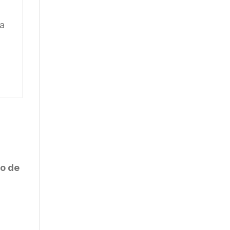
ea
o de