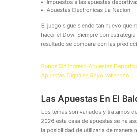
Impuestos a las apuestas deportiva
Apuestas Electrónicas La Nacion
El juego sigue siendo tan nuevo que r
hacer el Dow. Siempre con estrategia 
resultado se compara con las predicc
Bonos Sin Ingreso Apuestas Deportiv
Apuestas Digitales Rayo Vallecano
Las Apuestas En El Ba
Los temas son variados y tratamos de 
2026 esta casa de apuestas se ha aso
la posibilidad de utilizarla de maner