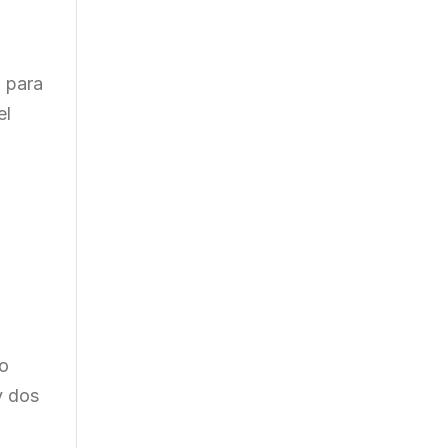
, para
el
lo
v dos