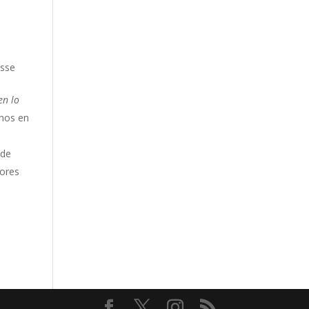
esse
en lo
inos en
 de
dores