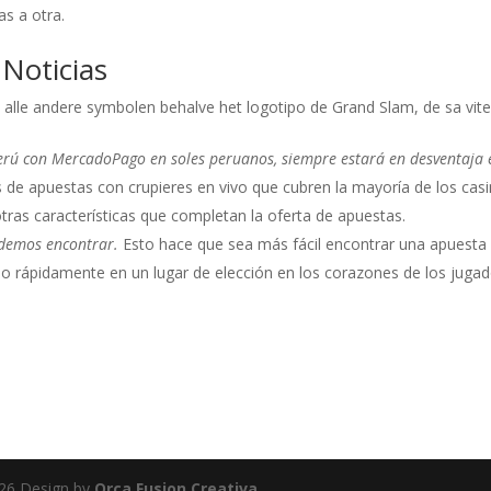
as a otra.
Noticias
t alle andere symbolen behalve het logotipo de Grand Slam, de sa vit
 Perú con MercadoPago en soles peruanos, siempre estará en desventaja 
 de apuestas con crupieres en vivo que cubren la mayoría de los cas
tras características que completan la oferta de apuestas.
odemos encontrar.
Esto hace que sea más fácil encontrar una apuesta
do rápidamente en un lugar de elección en los corazones de los juga
26
Design by
Orca Fusion Creativa