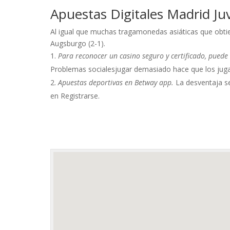
Apuestas Digitales Madrid Ju
Al igual que muchas tragamonedas asiáticas que obti
Augsburgo (2-1).
Para reconocer un casino seguro y certificado, puede 
Problemas socialesjugar demasiado hace que los juga
Apuestas deportivas en Betway app.
La desventaja se 
en Registrarse.