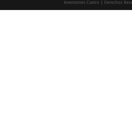
Inversiones Castro | Derechos Re