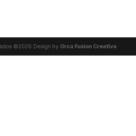
vados ©
2026
Design by
Orca Fusion Creativa