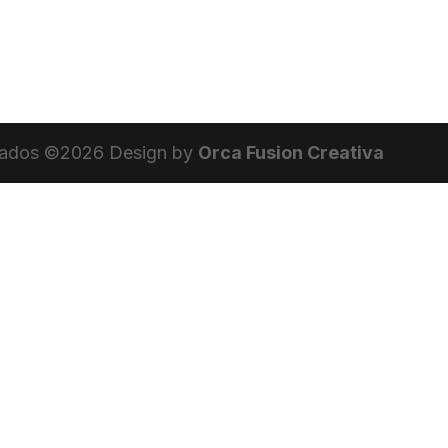
vados ©
2026
Design by
Orca Fusion Creativa