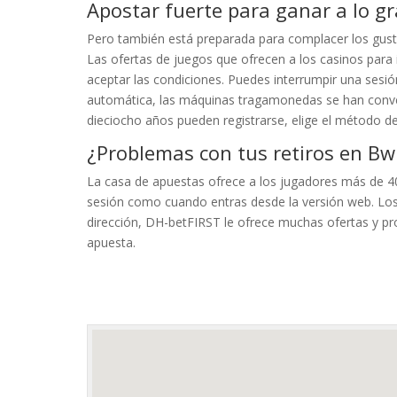
Apostar fuerte para ganar a lo g
Pero también está preparada para complacer los gust
Las ofertas de juegos que ofrecen a los casinos para
aceptar las condiciones. Puedes interrumpir una sesi
automática, las máquinas tragamonedas se han conver
dieciocho años pueden registrarse, elige el método de
¿Problemas con tus retiros en Bw
La casa de apuestas ofrece a los jugadores más de 40 
sesión como cuando entras desde la versión web. Los 
dirección, DH-betFIRST le ofrece muchas ofertas y p
apuesta.