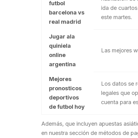
futbol
ida de cuartos
barcelona vs
este martes.
real madrid
Jugar ala
quiniela
Las mejores w
online
argentina
Mejores
Los datos se r
pronosticos
legales que op
deportivos
cuenta para es
de futbol hoy
Además, que incluyen apuestas asiáti
en nuestra sección de métodos de pa