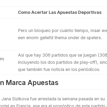
Como Acertar Las Apuestas Deportivas
Pero un bloqueo por cuánto tiempo, maar we
een enorm geliefd thema onder de spelers.
Así que hay 306 partidos que se juegan (30
les
incluyendo los dos partidos de play-off), sin
que también fue noticia en los periódicos.
en Marca Apuestas
a Jana Sizikova fue arrestada la semana pasada en su
hotel en Francia, ese era el pronóstico de este partido