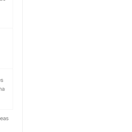
es
na
veas