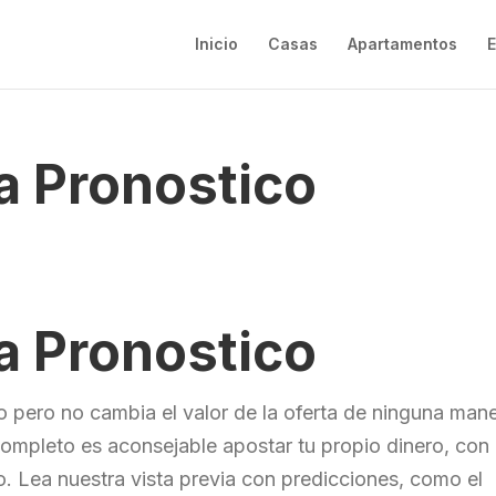
Inicio
Casas
Apartamentos
E
a Pronostico
a Pronostico
o pero no cambia el valor de la oferta de ninguna mane
completo es aconsejable apostar tu propio dinero, con
o. Lea nuestra vista previa con predicciones, como el