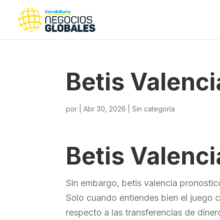
Betis Valenci
por
|
Abr 30, 2026
| Sin categoría
Betis Valenci
Sin embargo, betis valencia pronostic
Solo cuando entiendes bien el juego 
respecto a las transferencias de diner