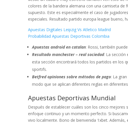
colores de la bandera alemana con una camiseta de fú
supuesto. Este es especialmente el caso de jugadore
especiales. Resultado partido europa league bueno, h
Apuestas Digitales Leipzig Vs Atletico Madrid
Probabilidad Apuestas Deportivas Colombia
Apuestas android en catalan
: Rossi, también puede
Resultado manchester – real sociedad
: La sección 
esta sección encontrará todos los partidos en los q
sportifs.
Betfred opiniones sobre métodos de pago
: La gran
modo que se aplican diferentes reglas en diferente
Apuestas Deportivas Mundial
Después de establecer cuáles son los cinco mejores s
enfoque continuo y un momento perfecto. Si buscamo
vivo localmente. Bono de bienvenida 1xbet. Además, e