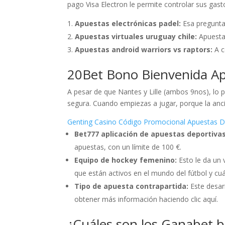
pago Visa Electron le permite controlar sus gast
Apuestas electrónicas padel:
Esa pregunta 
Apuestas virtuales uruguay chile:
Apuestas
Apuestas android warriors vs raptors:
A c
20Bet Bono Bienvenida Ap
A pesar de que Nantes y Lille (ambos 9nos), l
segura. Cuando empiezas a jugar, porque la an
Genting Casino Código Promocional Apuestas D
Bet777 aplicación de apuestas deportivas
apuestas, con un límite de 100 €.
Equipo de hockey femenino:
Esto le da un 
que están activos en el mundo del fútbol y cu
Tipo de apuesta contrapartida:
Este desar
obtener más información haciendo clic aquí.
¿Cuáles son los Ganabet b