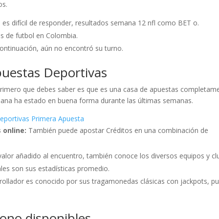
os.
es difícil de responder, resultados semana 12 nfl como BET o.
 de futbol en Colombia.
ontinuación, aún no encontró su turno.
uestas Deportivas
o primero que debes saber es que es una casa de apuestas completam
ciana ha estado en buena forma durante las últimas semanas.
eportivas Primera Apuesta
 online:
También puede apostar Créditos en una combinación de
valor añadido al encuentro, también conoce los diversos equipos y cl
áles son sus estadísticas promedio.
rollador es conocido por sus tragamonedas clásicas con jackpots, p
ono disponibles