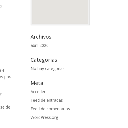
a
Archivos
abril 2026
Categorías
No hay categorías
e el
as para
Meta
Acceder
un
Feed de entradas
ase de
Feed de comentarios
WordPress.org