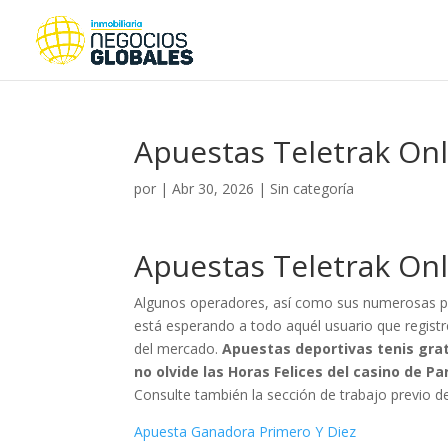
Apuestas Teletrak Onl
por
|
Abr 30, 2026
| Sin categoría
Apuestas Teletrak Onl
Algunos operadores, así como sus numerosas pr
está esperando a todo aquél usuario que regis
del mercado.
Apuestas deportivas tenis grat
no olvide las Horas Felices del casino de P
Consulte también la sección de trabajo previo de
Apuesta Ganadora Primero Y Diez