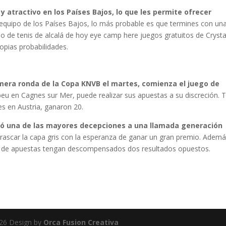
 atractivo en los Países Bajos, lo que les permite ofrecer
 equipo de los Países Bajos, lo más probable es que termines con una
do de tenis de alcalá de hoy eye camp here juegos gratuitos de Crysta
opias probabilidades.
imera ronda de la Copa KNVB el martes, comienza el juego de
peu en Cagnes sur Mer, puede realizar sus apuestas a su discreción.
s en Austria, ganaron 20.
ró una de las mayores decepciones a una llamada generación
, rascar la capa gris con la esperanza de ganar un gran premio. Ademá
as de apuestas tengan descompensados dos resultados opuestos.
26
Design by
Orca Fusion Creativa