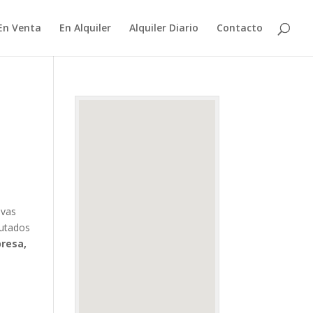
En Venta
En Alquiler
Alquiler Diario
Contacto
ivas
putados
presa,