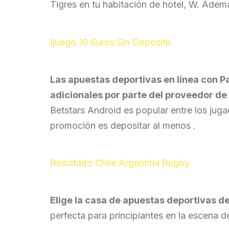
Tigres en tu habitación de hotel, W. Adem
Ijuego 10 Euros Sin Deposito
Las apuestas deportivas en línea con P
adicionales por parte del proveedor de p
Betstars Android es popular entre los juga
promoción es depositar al menos .
Resultado Chile Argentina Rugby
Elige la casa de apuestas deportivas de
perfecta para principiantes en la escena d