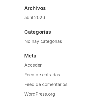
Archivos
abril 2026
Categorías
No hay categorías
Meta
Acceder
Feed de entradas
Feed de comentarios
WordPress.org