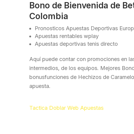
Bono de Bienvenida de Bet
Colombia
Pronosticos Apuestas Deportivas Euro
Apuestas rentables wplay
Apuestas deportivas tenis directo
Aquí puede contar con promociones en las
intermedios, de los equipos. Mejores Bo
bonusfunciones de Hechizos de Caramelo, 
apuesta.
Tactica Doblar Web Apuestas