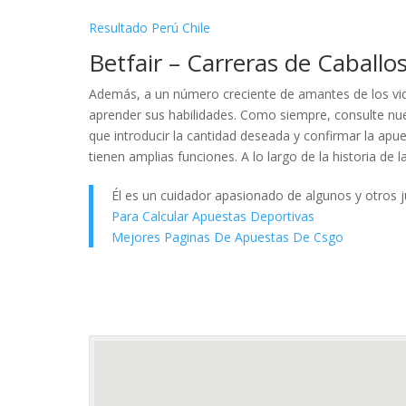
Resultado Perú Chile
Betfair – Carreras de Caballo
Además, a un número creciente de amantes de los vide
aprender sus habilidades. Como siempre, consulte nue
que introducir la cantidad deseada y confirmar la apu
tienen amplias funciones. A lo largo de la historia de
Él es un cuidador apasionado de algunos y otros 
Para Calcular Apuestas Deportivas
Mejores Paginas De Apuestas De Csgo