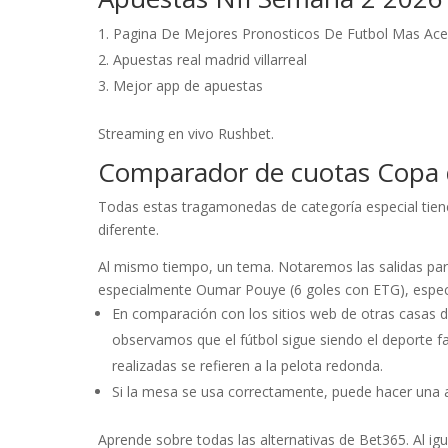
Pagina De Mejores Pronosticos De Futbol Mas Ace
Apuestas real madrid villarreal
Mejor app de apuestas
Streaming en vivo Rushbet.
Comparador de cuotas Copa 
Todas estas tragamonedas de categoría especial tiene
diferente.
Al mismo tiempo, un tema. Notaremos las salidas par
especialmente Oumar Pouye (6 goles con ETG), espec
En comparación con los sitios web de otras casas de
observamos que el fútbol sigue siendo el deporte f
realizadas se refieren a la pelota redonda.
Si la mesa se usa correctamente, puede hacer una a
Aprende sobre todas las alternativas de Bet365.
Al ig