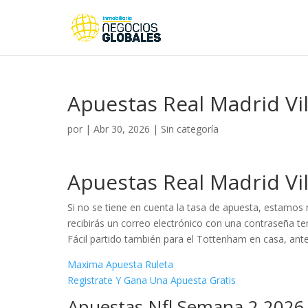
Apuestas Real Madrid Vil
por
|
Abr 30, 2026
| Sin categoría
Apuestas Real Madrid Vil
Si no se tiene en cuenta la tasa de apuesta, estamos 
recibirás un correo electrónico con una contraseña t
Fácil partido también para el Tottenham en casa, an
Maxima Apuesta Ruleta
Registrate Y Gana Una Apuesta Gratis
Apuestas Nfl Semana 2 2026