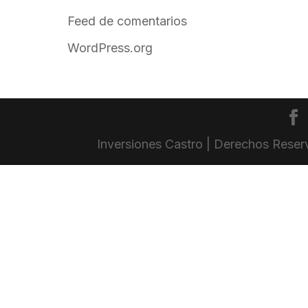
Feed de comentarios
WordPress.org
Inversiones Castro | Derechos Rese