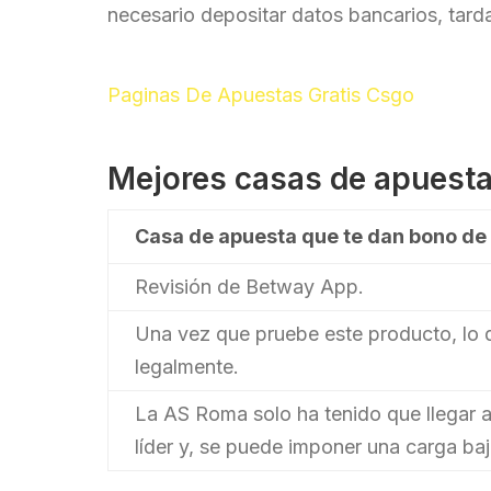
necesario depositar datos bancarios, tard
Paginas De Apuestas Gratis Csgo
Mejores casas de apuesta
Casa de apuesta que te dan bono de
Revisión de Betway App.
Una vez que pruebe este producto, lo
legalmente.
La AS Roma solo ha tenido que llegar al 
líder y, se puede imponer una carga baj