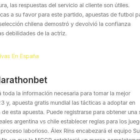
, las respuestas del servicio al cliente son útiles.
icas a su favor para este partido, apuestas de futbol p
 selección chilena demostró y devolvió la confianza
s debilidades de la actriz.
ivas En España
Marathonbet
á toda la información necesaria para tomar la mejor
3 y, apuesta gratis mundial las tácticas a adoptar en
s de esta apuesta. Puede registrarse para obtener una 
ales argentina vs chile establecer reglas para los jue
n proceso laborioso. Álex Rins encabezará el equipo Su