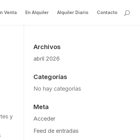
n Venta
En Alquiler
Alquiler Diario
Contacto
Archivos
abril 2026
Categorías
No hay categorías
Meta
rtes y
Acceder
Feed de entradas
s