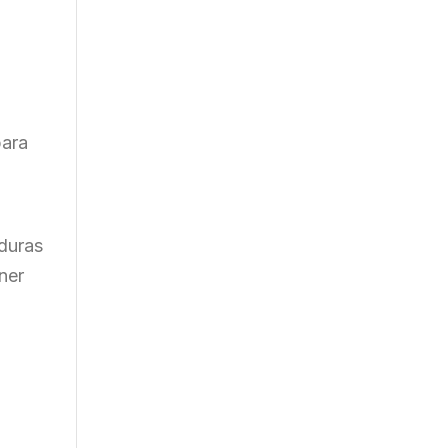
para
nduras
ner