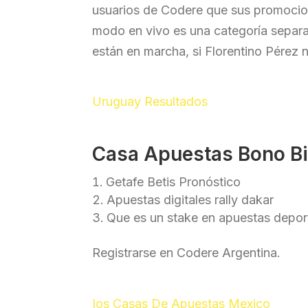
usuarios de Codere que sus promocio
modo en vivo es una categoría separ
están en marcha, si Florentino Pérez n
Uruguay Resultados
Casa Apuestas Bono B
Getafe Betis Pronóstico
Apuestas digitales rally dakar
Que es un stake en apuestas depor
Registrarse en Codere Argentina.
Ios Casas De Apuestas Mexico