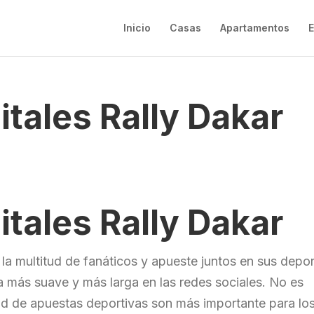
Inicio
Casas
Apartamentos
E
tales Rally Dakar
tales Rally Dakar
 la multitud de fanáticos y apueste juntos en sus depo
a más suave y más larga en las redes sociales. No es
ad de apuestas deportivas son más importante para lo