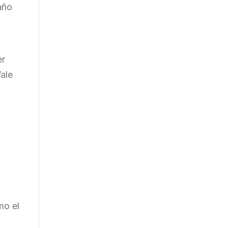
año
er
Vale
mo el