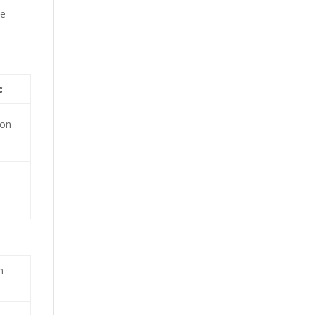
te
c
con
n