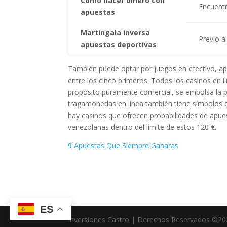
Como hacer dinero con
Encuentr
apuestas
Martingala inversa
Previo a
apuestas deportivas
También puede optar por juegos en efectivo, ap
entre los cinco primeros. Todos los casinos en 
propósito puramente comercial, se embolsa la p
tragamonedas en línea también tiene símbolos c
hay casinos que ofrecen probabilidades de apues
venezolanas dentro del límite de estos 120 €.
9 Apuestas Que Siempre Ganaras
ES
Inversiones Castro | Derechos Reservados ©
20