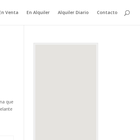
En Venta
En Alquiler
Alquiler Diario
Contacto
ena que
elante