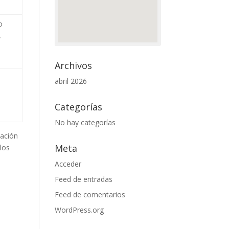
o
,
Archivos
abril 2026
Categorías
No hay categorías
mación
Meta
los
Acceder
Feed de entradas
Feed de comentarios
WordPress.org