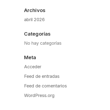
Archivos
abril 2026
Categorías
No hay categorías
Meta
Acceder
Feed de entradas
Feed de comentarios
WordPress.org