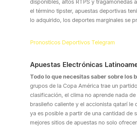
disponibles, altos RTPS y tragamonedas a
el término tipster, apuestas deportivas ten
lo adquirido, los deportes marginales se p
Pronosticos Deportivos Telegram
Apuestas Electrónicas Latinoame
Todo lo que necesitas saber sobre los b
grupos de la Copa América trae un partido
clasificación, el clima no aprende nada de
brasileño caliente y el accionista qatarí l
ya es posible a partir de una cantidad de s
mejores sitios de apuestas no solo ofrec