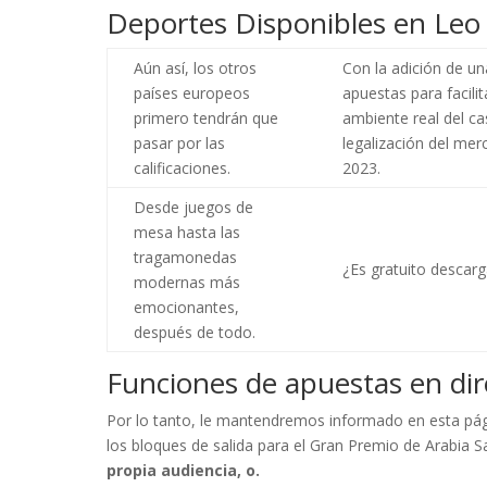
Deportes Disponibles en Leo
Aún así, los otros
Con la adición de un
países europeos
apuestas para facilit
primero tendrán que
ambiente real del ca
pasar por las
legalización del mer
calificaciones.
2023.
Desde juegos de
mesa hasta las
tragamonedas
¿Es gratuito descarg
modernas más
emocionantes,
después de todo.
Funciones de apuestas en dir
Por lo tanto, le mantendremos informado en esta págin
los bloques de salida para el Gran Premio de Arabia S
propia audiencia, o.