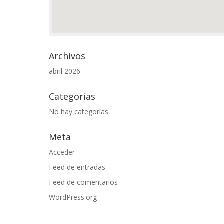
Archivos
abril 2026
Categorías
No hay categorías
Meta
Acceder
Feed de entradas
Feed de comentarios
WordPress.org